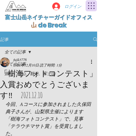
ログイン
富士山岳ネイチャーガイドオフィス
de Break
山
記事
全ての記事
fujik3776
全ての記事
2021年12月10日
読了時間: 1分
「樹海フォトコンテスト」
旅行、登山、観光、富士山
入賞おめでとうございま
す‼ 2021.12.10
今回、Aコースに参加されました久保田
典子さんが、山梨県主催によります
「樹海フォトコンテスト」で、見事
「テラウチマサト賞」を受賞しまし
た。