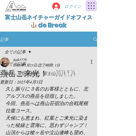
ログイン
富士山岳ネイチャーガイドオフィス
de Break
山
記事
全ての記事
fujik3776
全ての記事
2025年1月23日
読了時間: 1分
燕岳ご来光！ 2024.9.24
旅行、登山、観光、富士山
更新日：
2025年4月3日
久し振りに３名のお客様とともに、北
アルプスの燕岳を目指しました。
今回、燕岳へは燕山荘宿泊の合戦尾根
往復コース。
天候にも恵まれ、紅葉とご来光に染ま
った稜線と雲海に、思わずジャンプ！
山頂からは槍ヶ岳や立山連峰も望め、