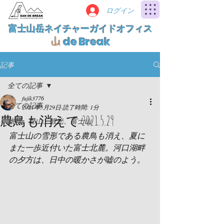
ログイン
富士山岳ネイチャーガイドオフィス
de Break
山
記事
全ての記事
fujik3776
全ての記事
2021年5月29日
読了時間: 1分
農鳥も消えて 2021.5.29
旅行、登山、観光、富士山
富士山の雪形である農鳥も消え、夏に
また一歩近付いた富士北麓。河口湖畔
の夕方は、日中の暖かさが嘘のよう。