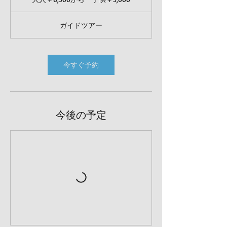
￥8,500
か
ら
ガイドツアー
子
供
￥5,000
今すぐ予約
今後の予定