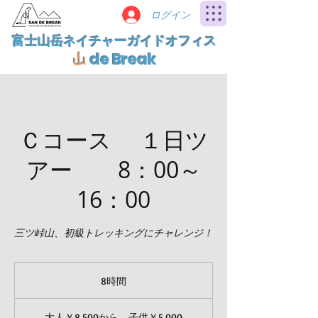
ログイン
富士山岳ネイチャーガイドオフィス
de Break
山
Ｃコース １日ツ
アー 8：00～
16：00
三ツ峠山、初級トレッキングにチャレンジ！
8時間
8
時
大
間
人
大人￥8,500から 子供￥5,000